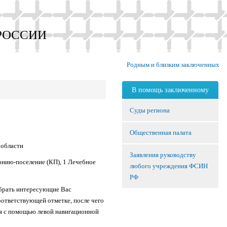
РОССИИ
Родным и близким заключенных
В помощь заключенному
Суды региона
Общественная палата
 области
Заявления руководству
онию-поселение (КП), 1 Лечебное
любого учреждения ФСИН
РФ
ыбрать интересующие Вас
оответствующей отметке, после чего
я с помощью левой навигационной