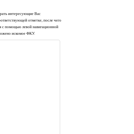
брать интересующие Вас
оответствующей отметке, после чего
я с помощью левой навигационной
оложено искомое ФКУ.