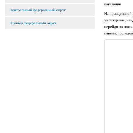
наказаний
Центральный федеральный округ
На приведенной 
учреждение, найд
Южный федеральный округ
перейдя по появ
панели, последов