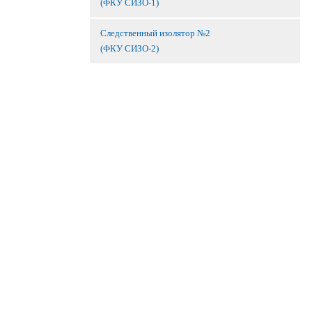
(ФКУ СИЗО-1)
Следственный изолятор №2
(ФКУ СИЗО-2)