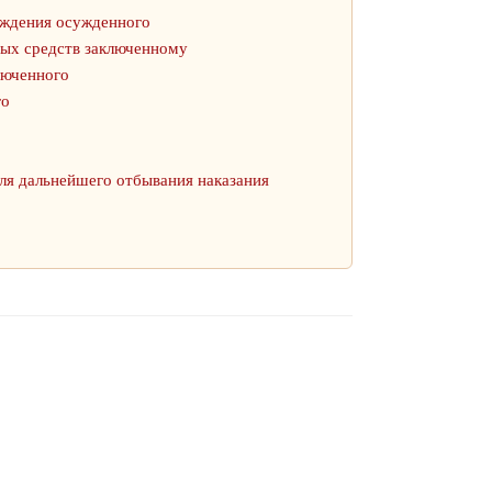
ождения осужденного
ных средств заключенному
люченного
го
ля дальнейшего отбывания наказания