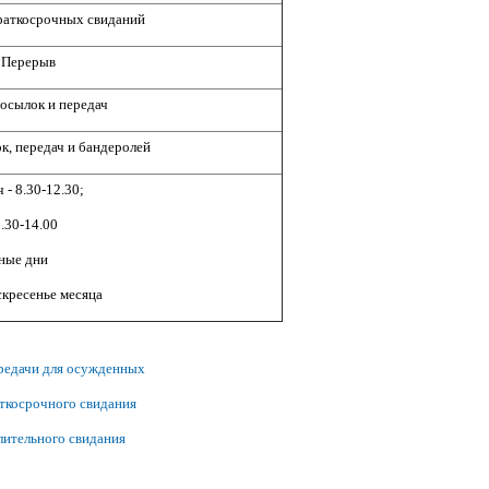
раткосрочных свиданий
Перерыв
осылок и передач
к, передач и бандеролей
 - 8.30-12.30;
.30-14.00
ные дни
скресенье месяца
ередачи для осужденных
аткосрочного свидания
лительного свидания