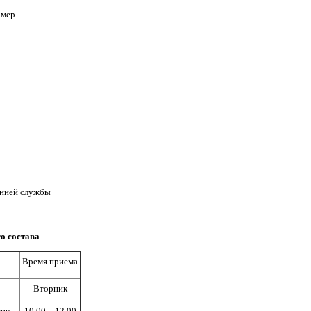
омер
енней службы
о состава
Время приема
Вторник
вич
10.00 – 12.00