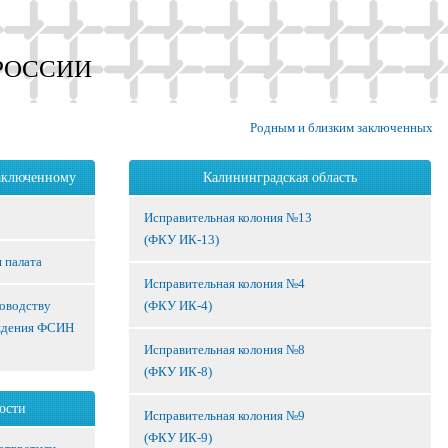
РОССИИ
Родным и близким заключенных
аключенному
Калининградская область
Исправительная колония №13
(ФКУ ИК-13)
 палата
Исправительная колония №4
ководству
(ФКУ ИК-4)
ждения ФСИН
Исправительная колония №8
(ФКУ ИК-8)
ости
Исправительная колония №9
(ФКУ ИК-9)