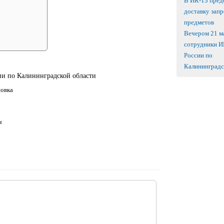
В ИК-13 пред
доставку зап
предметов
Вечером 21 м
сотрудники 
России по
Калининградск
и по Калининградской области
новка
ч