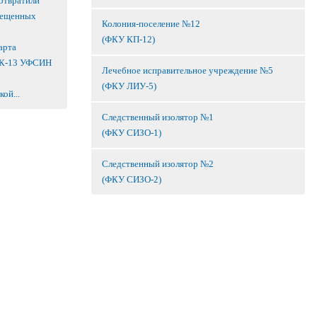
отвратили
рещенных
Колония-поселение №12
(ФКУ КП-12)
арта
ИК-13 УФСИН
Лечебное исправительное учреждение №5
(ФКУ ЛИУ-5)
ой...
Следственный изолятор №1
(ФКУ СИЗО-1)
Следственный изолятор №2
(ФКУ СИЗО-2)