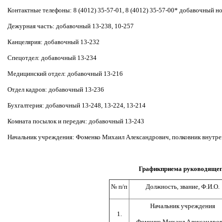
Контактные телефоны: 8 (4012) 35-57-01, 8 (4012) 35-57-00* добавочный н
Дежурная часть: добавочный 13-238, 10-257
Канцелярия: добавочный 13-232
Спецотдел: добавочный 13-234
Медицинский отдел: добавочный 13-216
Отдел кадров: добавочный 13-236
Бухгалтерия: добавочный 13-248, 13-224, 13-214
Комната посылок и передач: добавочный 13-243
Начальник учреждения: Фоменко Михаил Александрович, полковник внутр
График
приема руководящег
№ п/п
Должность, звание, Ф.И.О.
Начальник учреждения
1.
Фоменко Михаил Александро