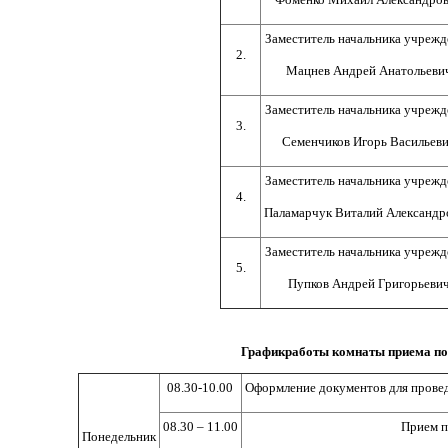
Заместитель начальника учрежд
2.
Мацнев Андрей Анатольеви
Заместитель начальника учрежд
3.
Семенчиков Игорь Васильев
Заместитель начальника учрежд
4.
Паламарчук Виталий Александр
Заместитель начальника учрежд
5.
Пупков Андрей Григорьеви
График
работы комнаты приема по
08.30-10.00
Оформление документов для прове
08.30 – 11.00
Прием п
Понедельник