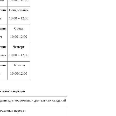
ения
Понедельник
ч
10.00 – 12.00
ения
Среда
ич
10.00-12.00
ения
Четверг
ович
10.00 – 12.00
ения
Пятница
ч
10.00-12.00
сылок и передач
дения краткосрочных и длительных свиданий
осылок и передач