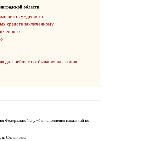
нградской области
ождения осужденного
ных средств заключенному
люченного
го
ля дальнейшего отбывания наказания
ия Федеральной службы исполнения наказаний по
 п. Славяновка