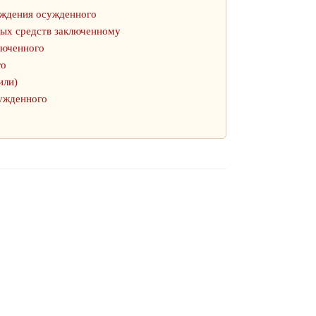
ождения осужденного
ных средств заключенному
люченного
го
или)
сужденного