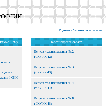
РОССИИ
Родным и близким заключенных
аключенному
Новосибирская область
Исправительная колония №12
(ФКУ ИК-12)
 палата
Исправительная колония №13
ководству
(ФКУ ИК-13)
ждения ФСИН
Исправительная колония №14
(ФКУ ИК-14)
Исправительная колония №18
(ФКУ ИК-18)