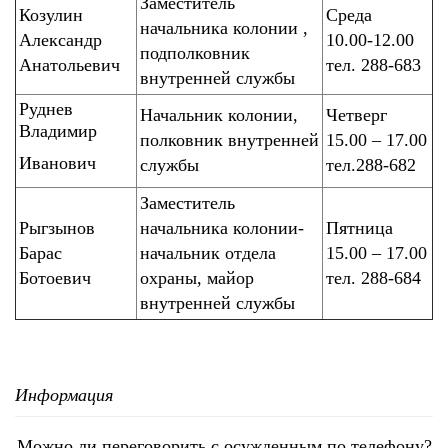
Заместитель
Козулин
Среда
начальника колонии ,
Александр
10.00-12.00
подполковник
Анатольевич
тел. 288-683
внутренней службы
Руднев
Начальник колонии,
Четверг
Владимир
полковник внутренней
15.00 – 17.00
Иванович
службы
тел.288-682
Заместитель
Рыгзынов
начальника колонии-
Пятница
Барас
начальник отдела
15.00 – 17.00
Ботоевич
охраны, майор
тел. 288-684
внутренней службы
Информация
Можно ли переговорить с осужденным по телефону?