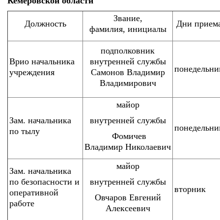
Кемеровской области
Звание,
Должность
Дни прием
фамилия, инициалы
подполковник
Врио начальника
внутренней службы
понедельни
учреждения
Самонов Владимир
Владимирович
майор
Зам. начальника
внутренней службы
понедельни
по тылу
Фомичев
Владимир Николаевич
майор
Зам. начальника
по безопасности и
внутренней службы
вторник
оперативной
Овчаров Евгений
работе
Алексеевич