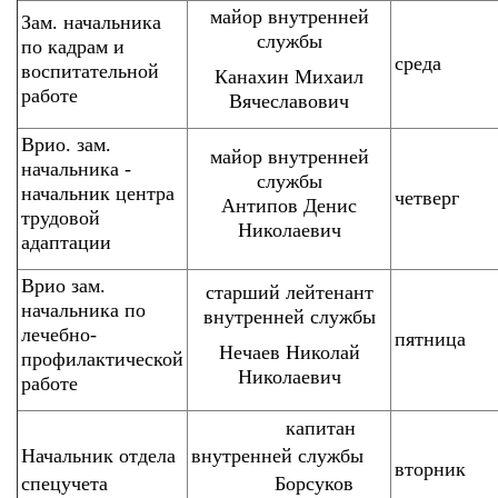
майор внутренней
Зам. начальника
службы
по кадрам и
среда
воспитательной
Канахин Михаил
работе
Вячеславович
Врио. зам.
майор внутренней
начальника -
службы
начальник центра
четверг
Антипов Денис
трудовой
Николаевич
адаптации
Врио зам.
старший лейтенант
начальника по
внутренней службы
лечебно-
пятница
Нечаев Николай
профилактической
Николаевич
работе
капитан
Начальник отдела
внутренней службы
вторник
спецучета
Борсуков