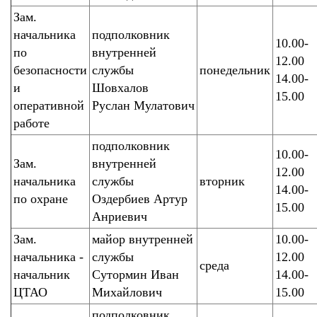
Зам.
начальника
подполковник
10.00-
по
внутренней
12.00
безопасности
службы
понедельник
14.00-
и
Шовхалов
15.00
оперативной
Руслан Мулатович
работе
подполковник
10.00-
Зам.
внутренней
12.00
начальника
службы
вторник
14.00-
по охране
Оздербиев Артур
15.00
Анриевич
Зам.
майор внутренней
10.00-
начальника -
службы
12.00
среда
начальник
Сутормин Иван
14.00-
ЦТАО
Михайлович
15.00
подполковник