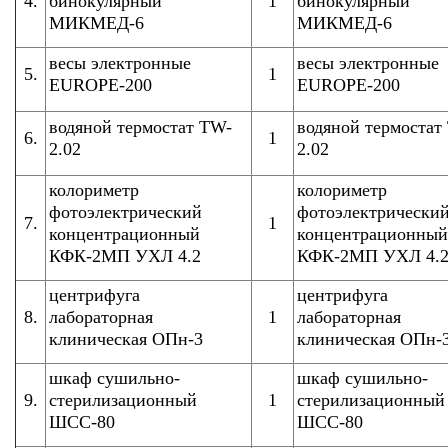
4.
бинокулярный
1
бинокулярный
МИКМЕД-6
МИКМЕД-6
весы электронные
весы электронные
5.
1
EUROPE-200
EUROPE-200
водяной термостат TW-
водяной термостат
6.
1
2.02
2.02
колориметр
колориметр
фотоэлектрический
фотоэлектрически
7.
1
концентрационный
концентрационный
КФК-2МП УХЛ 4.2
КФК-2МП УХЛ 4.
центрифуга
центрифуга
8.
лабораторная
1
лабораторная
клиническая ОПн-3
клиническая ОПн-
шкаф сушильно-
шкаф сушильно-
9.
стерилизационный
1
стерилизационный
ШСС-80
ШСС-80