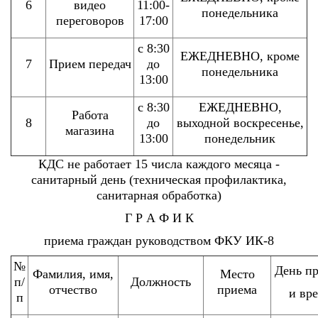
6
видео
11:00-
понедельника
переговоров
17:00
с 8:30
ЕЖЕДНЕВНО, кроме
7
Прием передач
до
понедельника
13:00
с 8:30
ЕЖЕДНЕВНО,
Работа
8
до
выходной воскресенье,
магазина
13:00
понедельник
КДС не работает 15 числа каждого месяца -
санитарный день (техническая профилактика,
санитарная обработка)
Г Р А Ф И К
приема граждан руководством ФКУ ИК-8
№
День п
Фамилия, имя,
Место
п/
Должность
отчество
приема
и вр
п