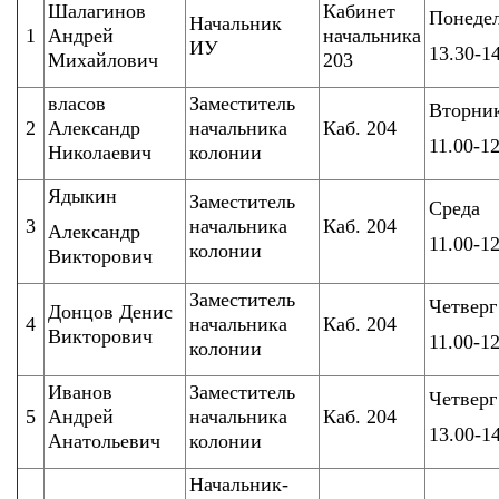
Шалагинов
Кабинет
Понеде
Начальник
1
Андрей
начальника
ИУ
13.30-1
Михайлович
203
власов
Заместитель
Вторни
2
Александр
начальника
Каб. 204
11.00-1
Николаевич
колонии
Ядыкин
Заместитель
Среда
3
начальника
Каб. 204
Александр
11.00-1
колонии
Викторович
Заместитель
Четверг
Донцов Денис
4
начальника
Каб. 204
Викторович
11.00-1
колонии
Иванов
Заместитель
Четверг
5
Андрей
начальника
Каб. 204
13.00-1
Анатольевич
колонии
Начальник-