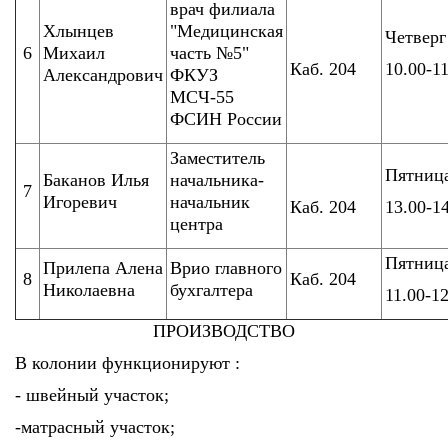
врач филиала
Хлынцев
"Медицинская
Четверг
6
Михаил
часть №5"
Каб. 204
10.00-1
Александрович
ФКУЗ
МСЧ-55
ФСИН России
Заместитель
Пятниц
Баканов Илья
начальника-
7
Игоревич
начальник
Каб. 204
13.00-1
центра
Пятниц
Прилепа Алена
Врио главного
8
Каб. 204
Николаевна
бухгалтера
11.00-1
ПРОИЗВОДСТВО
В колонии функционируют :
- швейный участок;
-матрасный участок;