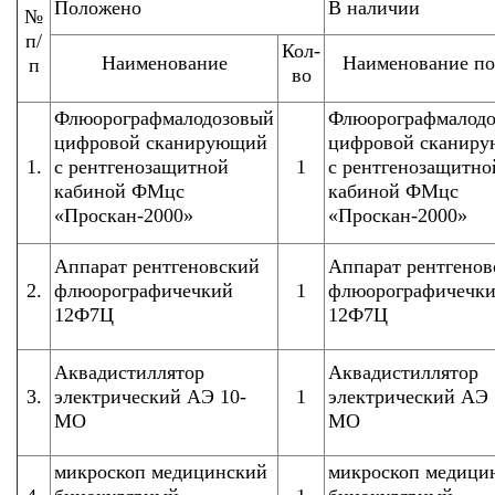
Положено
В наличии
№
п/
Кол-
Наименование
Наименование по
п
во
Флюорографмалодозовый
Флюорографмалод
цифровой сканирующий
цифровой сканир
1.
с рентгенозащитной
1
с рентгенозащитно
кабиной ФМцс
кабиной ФМцс
«Проскан-2000»
«Проскан-2000»
Аппарат рентгеновский
Аппарат рентгенов
2.
флюорографичечкий
1
флюорографичечк
12Ф7Ц
12Ф7Ц
Аквадистиллятор
Аквадистиллятор
3.
электрический АЭ 10-
1
электрический АЭ 
МО
МО
микроскоп медицинский
микроскоп медици