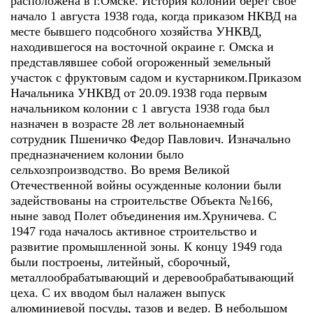
расположена в г.Омске. История колонии берет свое
начало 1 августа 1938 года, когда приказом НКВД на
месте бывшего подсобного хозяйства УНКВД,
находившегося на восточной окраине г. Омска и
представлявшее собой огороженный земельный
участок с фруктовым садом и кустарником.Приказом
Начальника УНКВД от 20.09.1938 года первым
начальником колонии с 1 августа 1938 года был
назначен в возрасте 28 лет вольнонаемный
сотрудник Пшеничко Федор Павлович. Изначально
предназначением колонии было
сельхозпроизводство. Во время Великой
Отечественной войны осужденные колонии были
задействованы на строительстве Объекта №166,
ныне завод Полет объединения им.Хруничева. С
1947 года началось активное строительство и
развитие промышленной зоны. К концу 1949 года
были построены, литейный, сборочный,
металлообрабатывающий и деревообрабатывающий
цеха. С их вводом был налажен выпуск
алюминиевой посуды, тазов и ведер. В небольшом