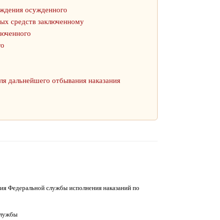
ождения осужденного
ных средств заключенному
люченного
го
ля дальнейшего отбывания наказания
ия Федеральной службы исполнения наказаний по
службы