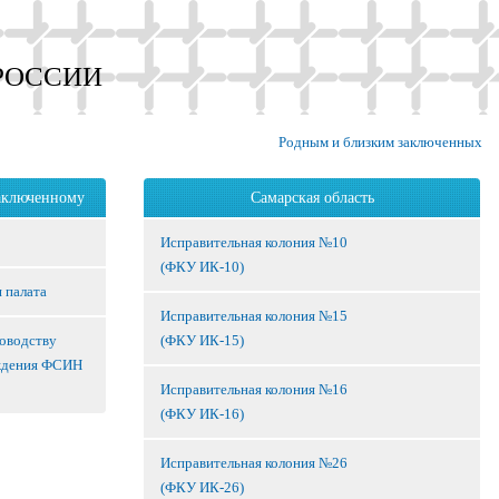
РОССИИ
Родным и близким заключенных
аключенному
Самарская область
Исправительная колония №10
(ФКУ ИК-10)
 палата
Исправительная колония №15
ководству
(ФКУ ИК-15)
ждения ФСИН
Исправительная колония №16
(ФКУ ИК-16)
Исправительная колония №26
(ФКУ ИК-26)