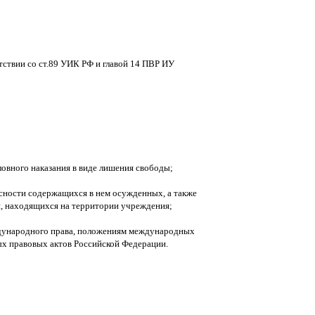
тствии со ст.89 УИК РФ и главой 14 ПВР ИУ
ловного наказания в виде лишения свободы;
асности содержащихся в нем осужденных, а также
н, находящихся на территории учреждения;
дународного права, положениям международных
ых правовых актов Российской Федерации.