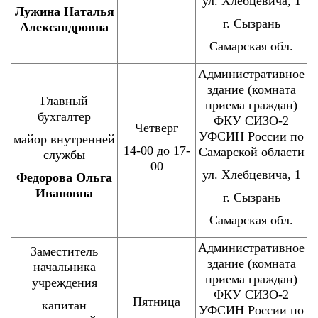
ул. Хлебцевича, 1
Лужина Наталья
г. Сызрань
Александровна
Самарская обл.
Административное
здание (комната
Главный
приема граждан)
бухгалтер
ФКУ СИЗО-2
Четверг
УФСИН России по
майор внутренней
14-00 до 17-
Самарской области
службы
00
ул. Хлебцевича, 1
Федорова Ольга
Ивановна
г. Сызрань
Самарская обл.
Административное
Заместитель
здание (комната
начальника
приема граждан)
учреждения
ФКУ СИЗО-2
Пятница
капитан
УФСИН России по