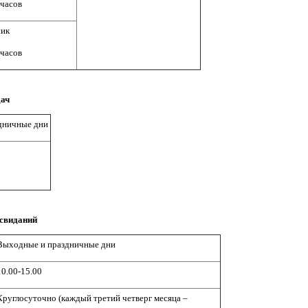
 часов
ник
 часов
дач
дничные дни
 свиданий
Выходные и праздничные дни
10.00-15.00
Круглосуточно (каждый третий четверг месяца –