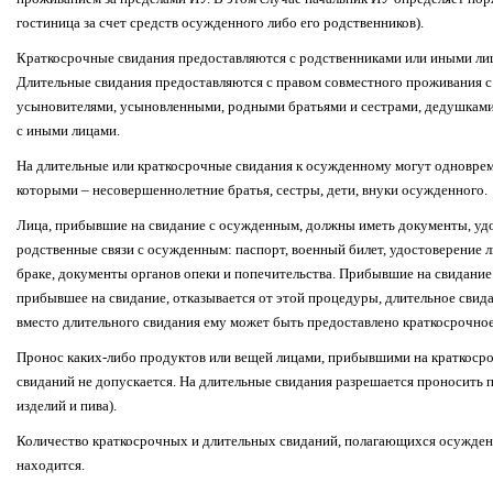
гостиница за счет средств осужденного либо его родственников).
Краткосрочные свидания предоставляются с родственниками или иными лиц
Длительные свидания предоставляются с правом совместного проживания с 
усыновителями, усыновленными, родными братьями и сестрами, дедушками 
с иными лицами.
На длительные или краткосрочные свидания к осужденному могут одновреме
которыми – несовершеннолетние братья, сестры, дети, внуки осужденного.
Лица, прибывшие на свидание с осужденным, должны иметь документы, уд
родственные связи с осужденным: паспорт, военный билет, удостоверение л
браке, документы органов опеки и попечительства. Прибывшие на свидание 
прибывшее на свидание, отказывается от этой процедуры, длительное свид
вместо длительного свидания ему может быть предоставлено краткосрочное
Пронос каких-либо продуктов или вещей лицами, прибывшими на краткосро
свиданий не допускается. На длительные свидания разрешается проносить
изделий и пива).
Количество краткосрочных и длительных свиданий, полагающихся осужденно
находится.