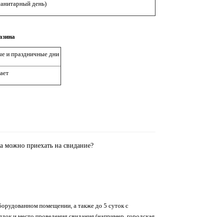
санитарный день)
азина
е и праздничные дни
ает
а можно приехать на свидание?
борудованном помещении, а также до 5 суток с
ядок и место проведения свидания (например, городская