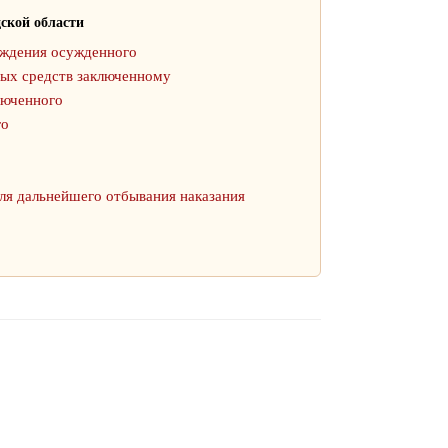
ской области
ождения осужденного
ных средств заключенному
люченного
го
ля дальнейшего отбывания наказания