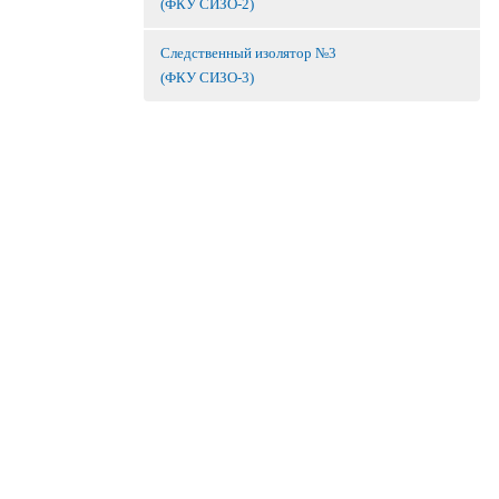
(ФКУ СИЗО-2)
Следственный изолятор №3
(ФКУ СИЗО-3)