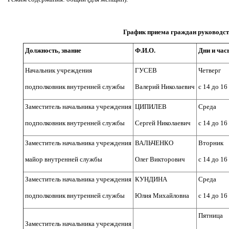
График приема граждан руководс
Должность, звание
Ф.И.О.
Дни и час
Начальник учреждения
ГУСЕВ
Четверг
подполковник внутренней службы
Валерий Николаевич
с 14 до 16
Заместитель начальника учреждения
ЦИПИЛЕВ
Среда
подполковник внутренней службы
Сергей Николаевич
с 14 до 16
Заместитель начальника учреждения
ВАЛЬЧЕНКО
Вторник
майор внутренней службы
Олег Викторович
с 14 до 16
Заместитель начальника учреждения
КУНДИНА
Среда
подполковник внутренней службы
Юлия Михайловна
с 14 до 16
Пятница
Заместитель начальника учреждения