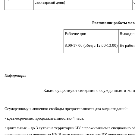
санитарный день)
Расписание работы маг
Рабочие дни
Выходны
8.00-17.00 (обед с 12.00-13.00)
Не работ
Информация
Какие существуют свидания с осужденным и когд
Осужденному к лишению свободы предоставляются два вида свиданий:
• краткосрочные, продолжительностью 4 часа;
• длительные – до 3 суток на территории ИУ с проживанием в специально о
проживанием за пределами ИУ. В этом случае начальник ИУ определяет пор