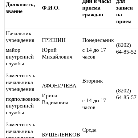
Дни и часы
для
Должность,
Ф.И.О.
приема
записи
звание
граждан
на
прием
Начальник
учреждения
ГРИШИН
Понедельник
(8202)
майор
Юрий
с 14 до 17
64-85-52
внутренней
Михайлович
часов
службы
Заместитель
Вторник
начальника
АФОНИЧЕВА
учреждения
(8202)
Ирина
64-85-57
подполковник
с 14 до 17
Вадимовна
внутренней
часов
службы
Заместитель
Среда
начальника
БУШЕЛЕНКОВ