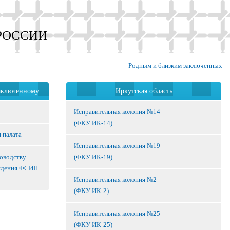
РОССИИ
Родным и близким заключенных
аключенному
Иркутская область
Исправительная колония №14
(ФКУ ИК-14)
 палата
Исправительная колония №19
ководству
(ФКУ ИК-19)
ждения ФСИН
Исправительная колония №2
(ФКУ ИК-2)
Исправительная колония №25
(ФКУ ИК-25)