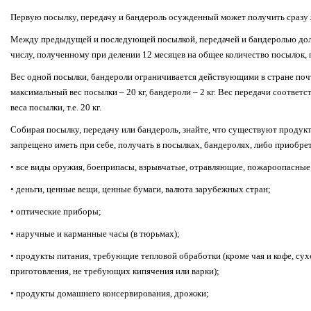
Первую посылку, передачу и бандероль осужденный может получить сразу 
Между предыдущей и последующей посылкой, передачей и бандеролью дол
числу, полученному при делении 12 месяцев на общее количество посылок,
Вес одной посылки, бандероли ограничивается действующими в стране поч
максимальный вес посылки – 20 кг, бандероли – 2 кг. Вес передачи соотве
веса посылки, т.е. 20 кг.
Собирая посылку, передачу или бандероль, знайте, что существуют проду
запрещено иметь при себе, получать в посылках, бандеролях, либо приобрет
• все виды оружия, боеприпасы, взрывчатые, отравляющие, пожароопасные 
• деньги, ценные вещи, ценные бумаги, валюта зарубежных стран;
• оптические приборы;
• наручные и карманные часы (в тюрьмах);
• продукты питания, требующие тепловой обработки (кроме чая и кофе, су
приготовления, не требующих кипячения или варки);
• продукты домашнего консервирования, дрожжи;