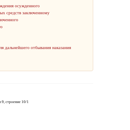
ождения осужденного
ных средств заключенному
люченного
го
ля дальнейшего отбывания наказания
 9, строение 10/1