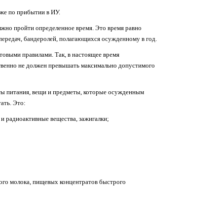
же по прибытии в ИУ.
жно пройти определенное время. Это время равно
 передач, бандеролей, полагающихся осужденному в год.
товыми правилами. Так, в настоящее время
тственно не должен превышать максимально допустимого
кты питания, вещи и предметы, которые осужденным
ать. Это:
и радиоактивные вещества, зажигалки;
хого молока, пищевых концентратов быстрого