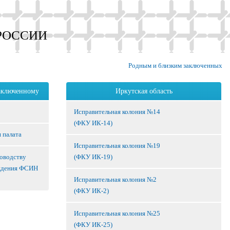
РОССИИ
Родным и близким заключенных
аключенному
Иркутская область
Исправительная колония №14
(ФКУ ИК-14)
 палата
Исправительная колония №19
ководству
(ФКУ ИК-19)
ждения ФСИН
Исправительная колония №2
(ФКУ ИК-2)
Исправительная колония №25
(ФКУ ИК-25)