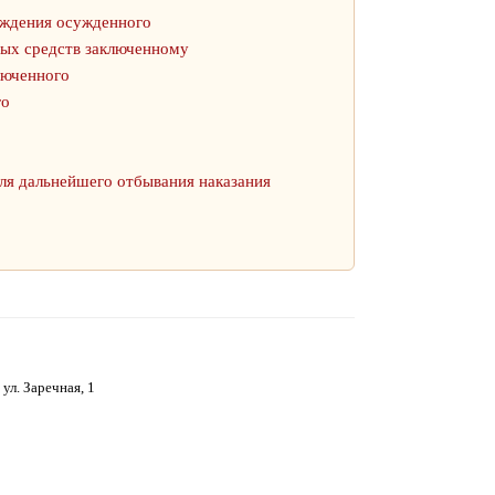
ождения осужденного
ных средств заключенному
люченного
го
ля дальнейшего отбывания наказания
ул. Заречная, 1