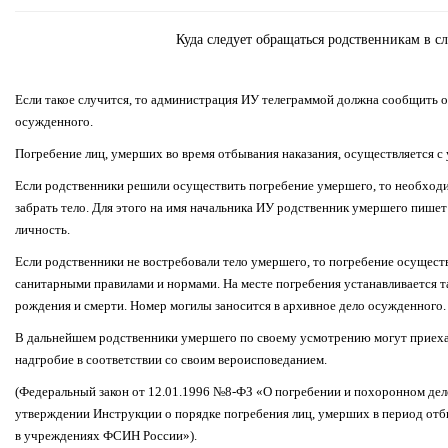
Куда следует обращаться родственникам в с
Если такое случится, то администрация ИУ телеграммой должна сообщить о
осужденного.
Погребение лиц, умерших во время отбывания наказания, осуществляется с 
Если родственники решили осуществить погребение умершего, то необходи
забрать тело. Для этого на имя начальника ИУ родственник умершего пише
личность.
Если родственники не востребовали тело умершего, то погребение осущест
санитарными правилами и нормами. На месте погребения устанавливается т
рождения и смерти. Номер могилы заносится в архивное дело осужденного.
В дальнейшем родственники умершего по своему усмотрению могут приехат
надгробие в соответствии со своим вероисповеданием.
(Федеральный закон от 12.01.1996 №8-ФЗ «О погребении и похоронном дел
утверждении Инструкции о порядке погребения лиц, умерших в период отб
в учреждениях ФСИН России»).