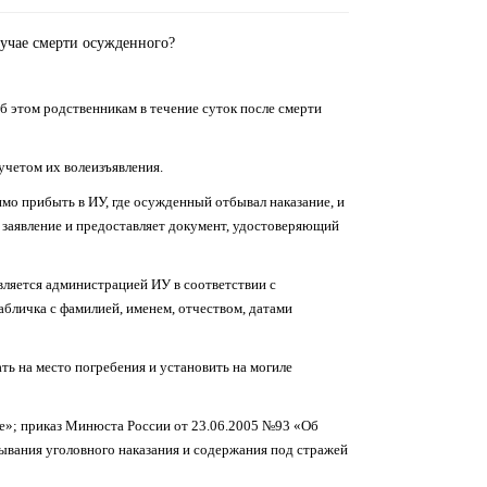
лучае смерти осужденного?
б этом родственникам в течение суток после смерти
учетом их волеизъявления.
мо прибыть в ИУ, где осужденный отбывал наказание, и
т заявление и предоставляет документ, удостоверяющий
вляется администрацией ИУ в соответствии с
абличка с фамилией, именем, отчеством, датами
ь на место погребения и установить на могиле
е»; приказ Минюста России от 23.06.2005 №93 «Об
ывания уголовного наказания и содержания под стражей