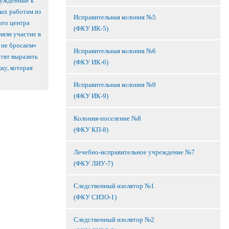
ужденные к
ых работам из
Исправительная колония №5
ого центра
(ФКУ ИК-5)
яли участие в
 не бросаем»
Исправительная колония №6
тят выразить
(ФКУ ИК-6)
ку, которая
Исправительная колония №9
(ФКУ ИК-9)
Колония-поселение №8
(ФКУ КП-8)
Лечебно-исправительное учреждение №7
(ФКУ ЛИУ-7)
Следственный изолятор №1
(ФКУ СИЗО-1)
Следственный изолятор №2