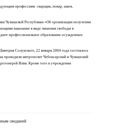
дующим профессиям: сварщик, повар, швея,
ики Чувашской Республики «Об организации получения
вающими наказание в виде лишения свободы в
еднее профессиональное образование осужденных
митрия Солунского, 22 января 2004 года состоялось
ама проводили митрополит Чебоксарский и Чувашский
протоиерей Илия. Кроме того в учреждении
нным свиданий