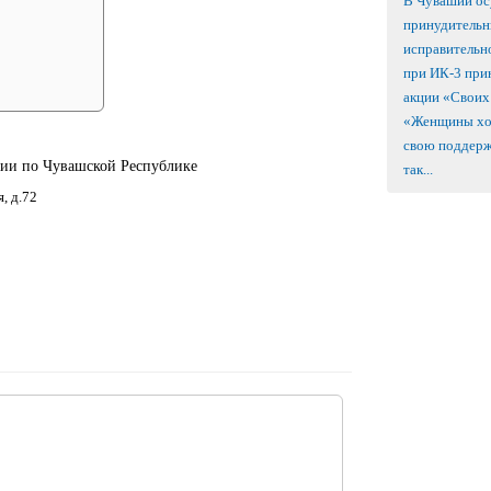
В Чувашии ос
принудительн
исправительн
при ИК-3 прин
акции «Своих
«Женщины хо
свою поддерж
ии по Чувашской Республике
так...
, д.72