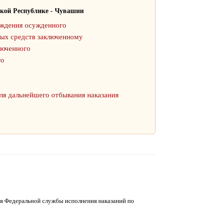
кой Республике - Чувашии
ождения осужденного
ных средств заключенному
люченного
го
ля дальнейшего отбывания наказания
я Федеральной службы исполнения наказаний по