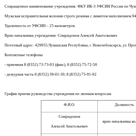
Сокращенное наименование учреждения: ФКУ ИК-3 УФСИН России по Чува
Мужская исправительная колония строго режима с лимитом наполнением 94
Удаленность от УФСИН – 25 километров.
Врио начальника учреждения: Спиридонов Алексей Анатольевич
Почтовый адрес: 429955,Чувашская Республика, г. Новочебоксарск, ул. Пр
Контактные телефоны
- приемная 8 (8352) 73-73-03 (факс), 8 (8352) 75-72-50
- дежурная часть 8 (8352) 39-01-30, 8 (8352) 75-91-92
График приема руководства учреждения по личным вопросам
Ф.И.О.
Должность
Спиридонов
врио начальника к
Алексей Анатольевич