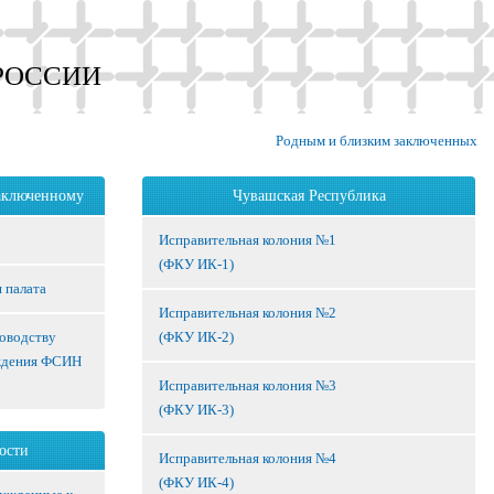
РОССИИ
Родным и близким заключенных
аключенному
Чувашская Республика
Исправительная колония №1
(ФКУ ИК-1)
 палата
Исправительная колония №2
ководству
(ФКУ ИК-2)
ждения ФСИН
Исправительная колония №3
(ФКУ ИК-3)
ости
Исправительная колония №4
(ФКУ ИК-4)