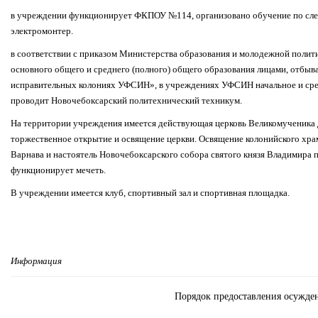
в учреждении функционирует ФКПОУ №114, организовано обучение по сле
электромонтер.
в соответствии с приказом Министерства образования и молодежной полит
основного общего и среднего (полного) общего образования лицами, отбы
исправительных колониях УФСИН», в учреждениях УФСИН начальное и ср
проводит Новочебоксарский политехнический техникум.
На территории учреждения имеется действующая церковь Великомученика Д
торжественное открытие и освящение церкви. Освящение колонийского хр
Варнава и настоятель Новочебоксарского собора святого князя Владимира 
функционирует мечеть.
В учреждении имеется клуб, спортивный зал и спортивная площадка.
Информация
Порядок предоставления осужде