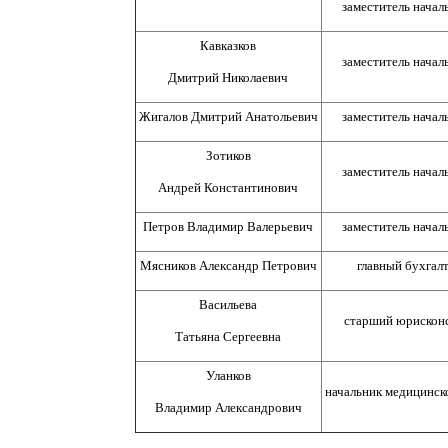
заместитель начал
Кавказков
заместитель начал
Дмитрий Николаевич
Жигалов Дмитрий Анатольевич
заместитель начал
Зотиков
заместитель начал
Андрей Константинович
Петров Владимир Валерьевич
заместитель начал
Мясников Александр Петрович
главный бухгал
Васильева
старший юрискон
Татьяна Сергеевна
Уланков
начальник медицинск
Владимир Александрович