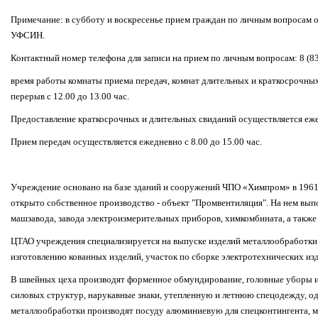
Примечание: в субботу и воскресенье прием граждан по личным вопросам 
УФСИН.
Контактный номер телефона для записи на прием по личным вопросам: 8 (83
время работы комнаты приема передач, комнат длительных и краткосрочных
перерыв с 12.00 до 13.00 час.
Предоставление краткосрочных и длительных свиданий осуществляется ежед
Прием передач осуществляется ежедневно с 8.00 до 15.00 час.
Учреждение основано на базе зданий и сооружений ЧПО «Химпром» в 1961
открыто собственное производство - объект "Промвентиляция". На нем вып
машзавода, завода электроизмерительных приборов, химкомбината, а также 
ЦТАО учреждения специализируется на выпуске изделий металлообработки
изготовлению кованных изделий, участок по сборке электротехнических изд
В швейных цеха производят форменное обмундирование, головные уборы из
силовых структур, нарукавные знаки, утепленную и летнюю спецодежду, од
металлообработки производят посуду алюминиевую для спецконтингента, м