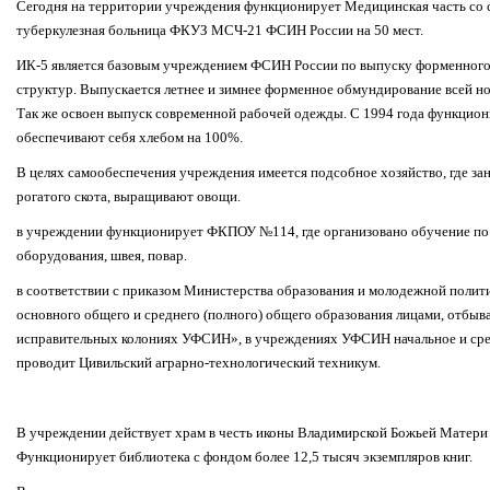
Сегодня на территории учреждения функционирует Медицинская часть со с
туберкулезная больница ФКУЗ МСЧ-21 ФСИН России на 50 мест.
ИК-5 является базовым учреждением ФСИН России по выпуску форменног
структур. Выпускается летнее и зимнее форменное обмундирование всей н
Так же освоен выпуск современной рабочей одежды. С 1994 года функцио
обеспечивают себя хлебом на 100%.
В целях самообеспечения учреждения имеется подсобное хозяйство, где за
рогатого скота, выращивают овощи.
в учреждении функционирует ФКПОУ №114, где организовано обучение по
оборудования, швея, повар.
в соответствии с приказом Министерства образования и молодежной полит
основного общего и среднего (полного) общего образования лицами, отбы
исправительных колониях УФСИН», в учреждениях УФСИН начальное и ср
проводит Цивильский аграрно-технологический техникум.
В учреждении действует храм в честь иконы Владимирской Божьей Матери 
Функционирует библиотека с фондом более 12,5 тысяч экземпляров книг.