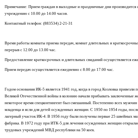
Примечание: Прием граждан в выходные и праздничные дни производится с
учреждению с 10.00 до 14.00 часов.
Контактный телефон: (883534) 2-21-31
Время работы комнаты приема передач, комнат длительных и краткосрочных
перерыв с 12.00 до 13.00 час.
Предоставление краткосрочных и длительных свиданий осуществляется ежед
Прием передач осуществляется ежедневно с 8.00 до 17.00 час.
Годом основания ИК-5 является 1941 год, когда в город Козловка привезл
Великой Отечественной войны в колонию начали прибывать заключенные же
некоторое время спецконтингент был смешанный. Постепенно всех мужчин 
младенца и ясли для детей осужденных женщин. С 1950 по 1954 годы, после
лагерный участок ИК-4. В 1956 году были получены первые 25 швейных ма
фабрика. В 1972 году при ИТК-5 для лечения осужденных женщин открылас
трудовых учреждений МВД республики на 50 коек.