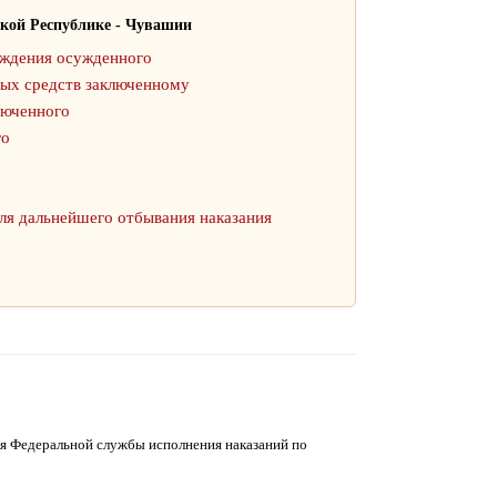
кой Республике - Чувашии
ождения осужденного
ных средств заключенному
люченного
го
ля дальнейшего отбывания наказания
я Федеральной службы исполнения наказаний по