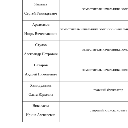
Яковлев
заместителя начальника кол
Сергей Геннадьевич
Арзамасов
заместитель начальника колонии - началь
Игорь Вячеславович
Стулов
заместитель начальника кол
Александр Петрович
Сахаров
заместитель начальника кол
Андрей Николаевич
Хамидуллина
главный бухгалтер
Ольга Юрьевна
Николаева
старший юрисконсульт
Ирина Алексеевна