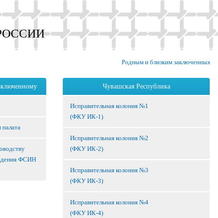
РОССИИ
Родным и близким заключенных
аключенному
Чувашская Республика
Исправительная колония №1
(ФКУ ИК-1)
 палата
Исправительная колония №2
ководству
(ФКУ ИК-2)
ждения ФСИН
Исправительная колония №3
(ФКУ ИК-3)
Исправительная колония №4
(ФКУ ИК-4)