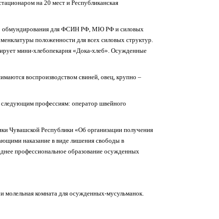
тационаром на 20 мест и Республиканская
о обмундирования для ФСИН РФ, МЮ РФ и силовых
оменклатуры положенности для всех силовых структур.
нирует мини-хлебопекарня «Дока-хлеб». Осужденные
нимаются воспроизводством свиней, овец, крупно –
 следующим профессиям: оператор швейного
ики Чувашской Республики «Об организации получения
вающими наказание в виде лишения свободы в
еднее профессиональное образование осужденных
и молельная комната для осужденных-мусульманок.