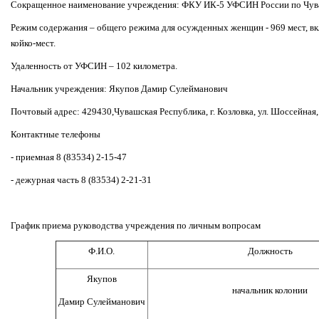
Сокращенное наименование учреждения: ФКУ ИК-5 УФСИН России по Чува
Режим содержания – общего режима для осужденных женщин - 969 мест, в
койко-мест.
Удаленность от УФСИН – 102 километра.
Начальник учреждения: Якупов Дамир Сулейманович
Почтовый адрес: 429430,Чувашская Республика, г. Козловка, ул. Шоссейная,
Контактные телефоны
- приемная 8 (83534) 2-15-47
- дежурная часть 8 (83534) 2-21-31
График приема руководства учреждения по личным вопросам
Ф.И.О.
Должность
Якупов
начальник колонии
Дамир Сулейманович