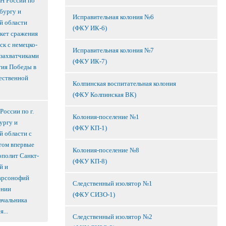
Н России по
бургу и
Исправительная колония №6
й области
(ФКУ ИК-6)
акет сражения
ск с немецко-
Исправительная колония №7
захватчиками
(ФКУ ИК-7)
тия Победы в
ественной
Колпинская воспитательная колония
(ФКУ Колпинская ВК)
оссии по г.
Колония-поселение №1
ургу и
(ФКУ КП-1)
й области с
том впервые
Колония-поселение №8
ополит Санкт-
(ФКУ КП-8)
й и
арсонофий
Следственный изолятор №1
ении
(ФКУ СИЗО-1)
ачальника
...
Следственный изолятор №2