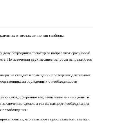
жденных в местах лишения свободы
у делу сотрудники спецотдела направляют сразу после
ета. По истечении двух месяцев, запросы направляются
мация на стендах в помещении проведения длительных
с родственниками осужденных о необходимости
ой книжки, доверенностей, зачисление личных денег и
заключению сделок, а так же паспорт необходим для
ле освобождения.
осы, считая, что в паспорте проставляется отметка о