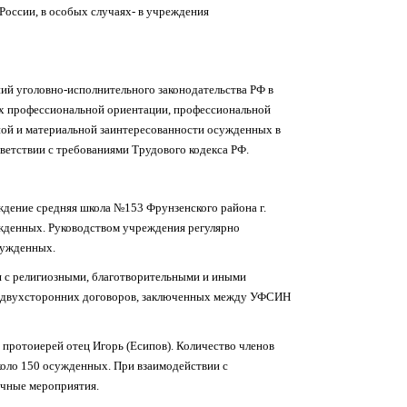
оссии, в особых случаях- в учреждения
й уголовно-исполнительного законодательства РФ в
их профессиональной ориентации, профессиональной
ной и материальной заинтересованности осужденных в
ветствии с требованиями Трудового кодекса РФ.
дение средняя школа №153 Фрунзенского района г.
ужденных. Руководством учреждения регулярно
сужденных.
я с религиозными, благотворительными и иными
е двухсторонних договоров, заключенных между УФСИН
 протоиерей отец Игорь (Есипов). Количество членов
коло 150 осужденных. При взаимодействии с
ичные мероприятия.