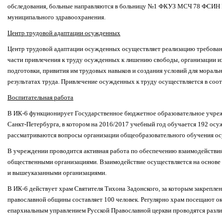
обследования, больные направляются в больницу №1 ФКУЗ МСЧ 78 ФСИН Р
муниципального здравоохранения.
Центр трудовой адаптации осужденных
Центр трудовой адаптации осужденных осуществляет реализацию требовани
части привлечения к труду осужденных к лишению свободы, организации 
подготовки, привития им трудовых навыков и создания условий для мораль
результатах труда. Привлечение осужденных к труду осуществляется в соот
Воспитательная работа
В ИК-6 функционирует Государственное бюджетное образовательное учреж
Санкт-Петербурга, в котором на 2016/2017 учебный год обучается 192 ос
рассматриваются вопросы организации общеобразовательного обучения о
В учреждении проводится активная работа по обеспечению взаимодействи
общественными организациями. Взаимодействие осуществляется на основ
и вышеуказанными организациями.
В ИК-6 действует храм Святителя Тихона Задонского, за которым закреплен
православной общины составляет 100 человек. Регулярно храм посещают о
епархиальным управлением Русской Православной церкви проводятся разл