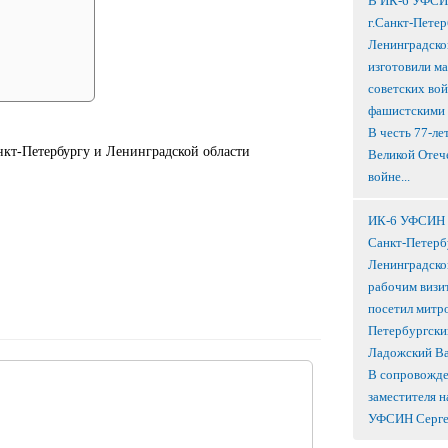
В ИК-6 УФСИ
г.Санкт-Петер
Ленинградско
изготовили м
советских вой
фашистскими 
В честь 77-ле
кт-Петербургу и Ленинградской области
Великой Отеч
войне...
ИК-6 УФСИН Р
Санкт-Петерб
Ленинградско
рабочим визи
посетил митр
Петербургски
Ладожский В
В сопровожд
заместителя н
УФСИН Сергея