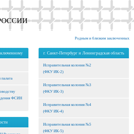
РОССИИ
Родным и близким заключенных
аключенному
г. Санкт-Петербург и Ленинградская область
Исправительная колония №2
(ФКУ ИК-2)
 палата
Исправительная колония №3
ководству
(ФКУ ИК-3)
ждения ФСИН
Исправительная колония №4
(ФКУ ИК-4)
ости
Исправительная колония №5
(ФКУ ИК-5)