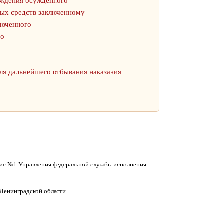
ождения осужденного
ных средств заключенному
люченного
го
ля дальнейшего отбывания наказания
ние №1 Управления федеральной службы исполнения
Ленинградской области.