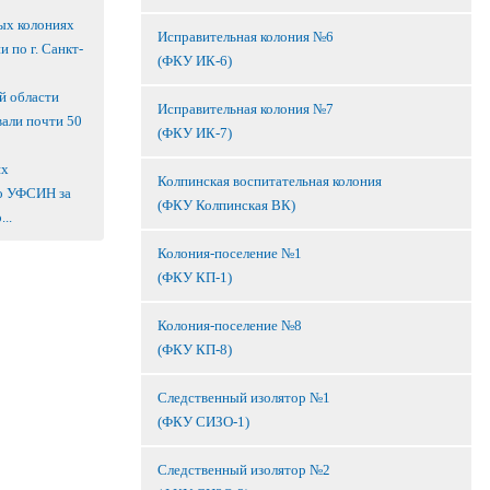
ых колониях
Исправительная колония №6
 по г. Санкт-
(ФКУ ИК-6)
й области
Исправительная колония №7
вали почти 50
(ФКУ ИК-7)
ях
Колпинская воспитательная колония
о УФСИН за
(ФКУ Колпинская ВК)
..
Колония-поселение №1
(ФКУ КП-1)
Колония-поселение №8
(ФКУ КП-8)
Следственный изолятор №1
(ФКУ СИЗО-1)
Следственный изолятор №2