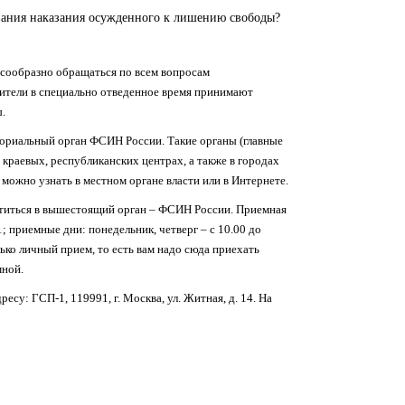
вания наказания осужденного к лишению свободы?
лесообразно обращаться по всем вопросам
тители в специально отведенное время принимают
.
ториальный орган ФСИН России. Такие органы (главные
краевых, республиканских центрах, а также в городах
ожно узнать в местном органе власти или в Интернете.
ратиться в вышестоящий орган – ФСИН России. Приемная
; приемные дни: понедельник, четверг – с 10.00 до
олько личный прием, то есть вам надо сюда приехать
мной.
су: ГСП-1, 119991, г. Москва, ул. Житная, д. 14. На