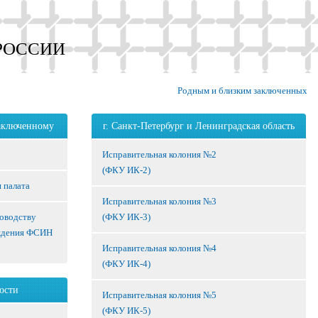
РОССИИ
Родным и близким заключенных
аключенному
г. Санкт-Петербург и Ленинградская область
Исправительная колония №2
(ФКУ ИК-2)
 палата
Исправительная колония №3
ководству
(ФКУ ИК-3)
ждения ФСИН
Исправительная колония №4
(ФКУ ИК-4)
ости
Исправительная колония №5
(ФКУ ИК-5)