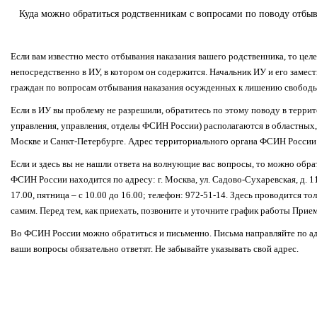
Куда можно обратиться родственникам с вопросами по поводу отбы
Если вам известно место отбывания наказания вашего родственника, то це
непосредственно в ИУ, в котором он содержится. Начальник ИУ и его замес
граждан по вопросам отбывания наказания осужденных к лишению свободы
Если в ИУ вы проблему не разрешили, обратитесь по этому поводу в терри
управления, управления, отделы ФСИН России) располагаются в областных, 
Москве и Санкт-Петербурге. Адрес территориального органа ФСИН России м
Если и здесь вы не нашли ответа на волнующие вас вопросы, то можно об
ФСИН России находится по адресу: г. Москва, ул. Садово-Сухаревская, д. 11
17.00, пятница – с 10.00 до 16.00; телефон: 972-51-14. Здесь проводится т
самим. Перед тем, как приехать, позвоните и уточните график работы Прие
Во ФСИН России можно обратиться и письменно. Письма направляйте по адре
ваши вопросы обязательно ответят. Не забывайте указывать свой адрес.