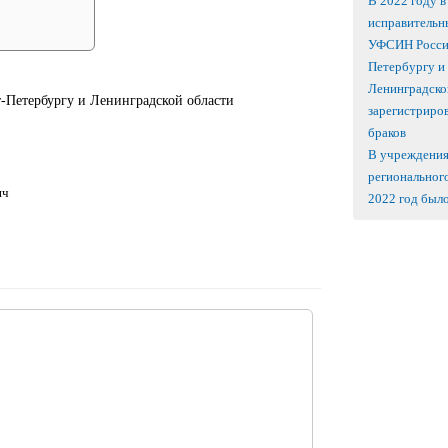
В 2022 году в
исправительн
УФСИН России
Петербургу и
Ленинградско
Петербургу и Ленинградской области
зарегистриро
браков
В учреждени
региональног
ич
2022 год было.