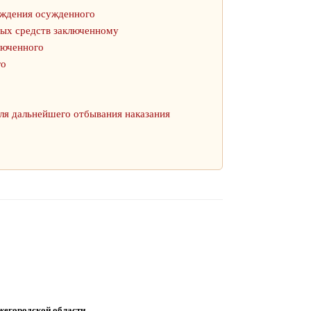
ождения осужденного
ных средств заключенному
люченного
го
ля дальнейшего отбывания наказания
жегородской области