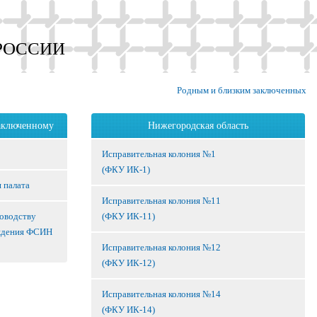
РОССИИ
Родным и близким заключенных
аключенному
Нижегородская область
Исправительная колония №1
(ФКУ ИК-1)
 палата
Исправительная колония №11
ководству
(ФКУ ИК-11)
ждения ФСИН
Исправительная колония №12
(ФКУ ИК-12)
Исправительная колония №14
(ФКУ ИК-14)