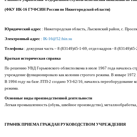
(ФКУ ИК-16 ГУФСИН России по Нижегородской области)
Юридический адрес
: Нижегородская область, Лысковский район, с. Просек,
Электронный адрес
:
IK-16@52.fsin.su
Телефоны
: дежурная часть – 8 (83149)45-1-69, отдел кадров - 8 (83149)45-
Краткая историческая справка
По решению УВД Горьковского облисполкома в июле 1967 года началось стр
учреждение функционировало как колония строгого режима. В январе 1972 
В 1994 году на базе ЛТП-2 создано УЗ-62/16, началось переоборудование
режима.
Основные виды производственной деятельности
Легкая промышленность (обувь, швейное производство), металлообработка
ГРАФИК ПРИЕМА ГРАЖДАН РУКОВОДСТВОМ УЧРЕЖДЕНИЯ