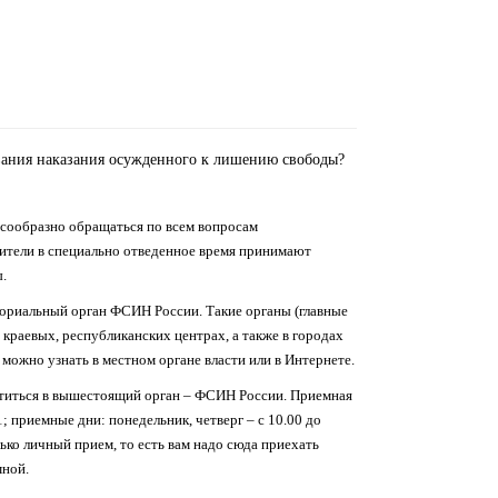
вания наказания осужденного к лишению свободы?
лесообразно обращаться по всем вопросам
тители в специально отведенное время принимают
.
ториальный орган ФСИН России. Такие органы (главные
краевых, республиканских центрах, а также в городах
ожно узнать в местном органе власти или в Интернете.
ратиться в вышестоящий орган – ФСИН России. Приемная
; приемные дни: понедельник, четверг – с 10.00 до
олько личный прием, то есть вам надо сюда приехать
мной.