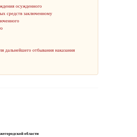
ождения осужденного
ных средств заключенному
люченного
го
ля дальнейшего отбывания наказания
жегородской области