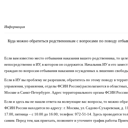
Информация
Куда можно обратиться родственникам с вопросами по поводу отбы
Если вам известно место отбывания наказания вашего родственника, то це
непосредственно в ИУ, в котором он содержится. Начальник ИУ и его замес
граждан по вопросам отбывания наказания осужденных к лишению свободы
Если в ИУ вы проблему не разрешили, обратитесь по этому поводу в терри
управления, управления, отделы ФСИН России) располагаются в областных, 
Москве и Санкт-Петербурге. Адрес территориального органа ФСИН России м
Если и здесь вы не нашли ответа на волнующие вас вопросы, то можно об
ФСИН России находится по адресу: г. Москва, ул. Садово-Сухаревская, д. 11
17.00, пятница – с 10.00 до 16.00; телефон: 972-51-14. Здесь проводится т
самим. Перед тем, как приехать, позвоните и уточните график работы Прие