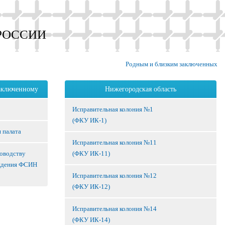
РОССИИ
Родным и близким заключенных
аключенному
Нижегородская область
Исправительная колония №1
(ФКУ ИК-1)
 палата
Исправительная колония №11
ководству
(ФКУ ИК-11)
ждения ФСИН
Исправительная колония №12
(ФКУ ИК-12)
Исправительная колония №14
(ФКУ ИК-14)