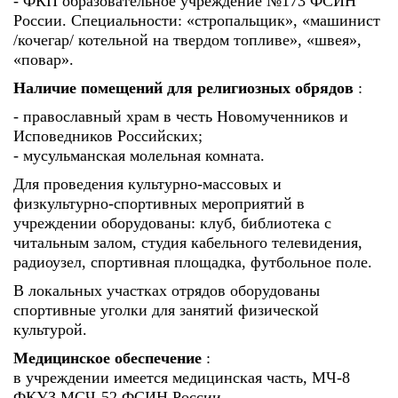
- ФКП образовательное учреждение №173 ФСИН
России. Специальности: «стропальщик», «машинист
/кочегар/ котельной на твердом топливе», «швея»,
«повар».
Наличие помещений для религиозных обрядов
:
- православный храм в честь Новомученников и
Исповедников Российских;
- мусульманская молельная комната.
Для проведения культурно-массовых и
физкультурно-спортивных мероприятий в
учреждении оборудованы: клуб, библиотека с
читальным залом, студия кабельного телевидения,
радиоузел, спортивная площадка, футбольное поле.
В локальных участках отрядов оборудованы
спортивные уголки для занятий физической
культурой.
Медицинское обеспечение
:
в учреждении имеется медицинская часть, МЧ-8
ФКУЗ МСЧ-52 ФСИН России.